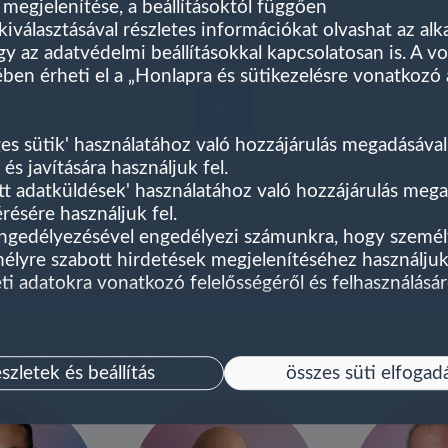
megjelenítése, a beállításoktól függően
Kazay Gábor
g kiválasztásával részletes információkat olvashat az al
gy az adatvédelmi beállításokkal kapcsolatosan is. A v
Műszaki vezető
ében érheti el a „Honlapra és sütikezelésre vonatkozó 
es sütik' használatához való hozzájárulás megadásával 
s javítására használjuk fel.
t adatküldések' használatához való hozzájárulás mega
sére használjuk fel.
engedélyezésével engedélyezi számunkra, hogy személ
élyre szabott hirdetések megjelenítéséhez használjuk 
i adatokra vonatkozó felelősségéről és felhasználásár
ARTNERI KAPCSOLATTARTÓI
észletek és beállítás
összes süti elfogad