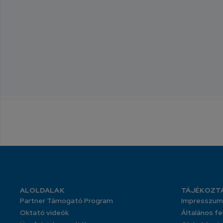
ALOLDALAK
TÁJÉKOZT
Partner Támogató Program
Impresszum
Oktató videók
Általános fe