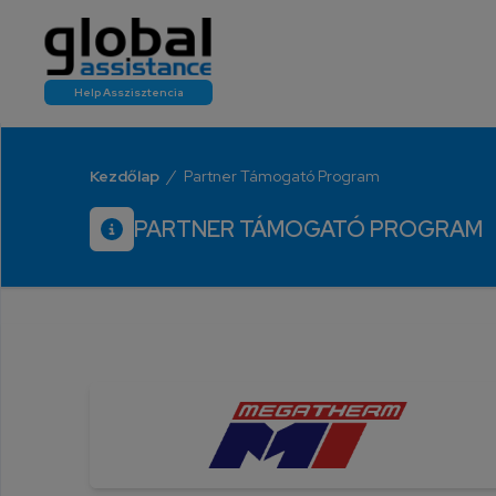
Help Asszisztencia
Kezdőlap
/
Partner Támogató Program
PARTNER TÁMOGATÓ PROGRAM