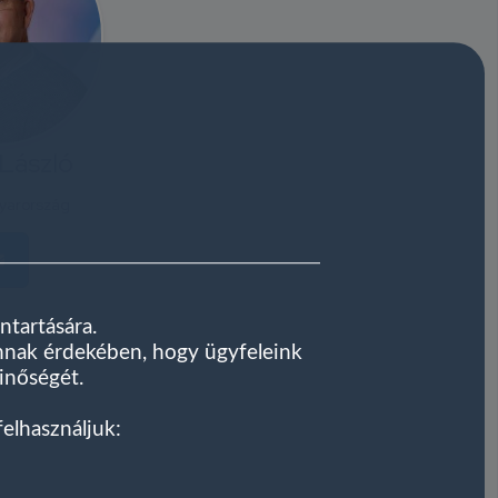
László
yarország
ntartására.
annak érdekében, hogy ügyfeleink
minőségét.
felhasználjuk: