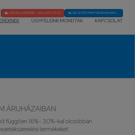
VÉSZELHÁRÍTÁS: +36-1-525-27-37
BELÉPÉS PARTNEREINKNEK...
EREKNEK
ÜGYFELEINK MONDTÁK
KAPCSOLAT
RM ÁRUHÁZAIBAN
ól függően 16%- 30%-kal olcsóbban
vezetékszerelési termékeket