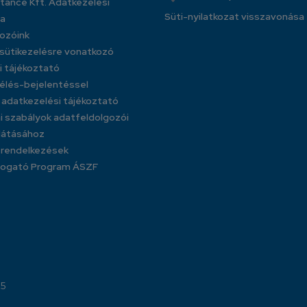
tance Kft. Adatkezelési
Süti-nyilatkozat visszavonása
ja
ozóink
 sütikezelésre vonatkozó
i tájékoztató
aélés-bejelentéssel
adatkezelési tájékoztató
 szabályok adatfeldolgozói
llátásához
i rendelkezések
mogató Program ÁSZF
25