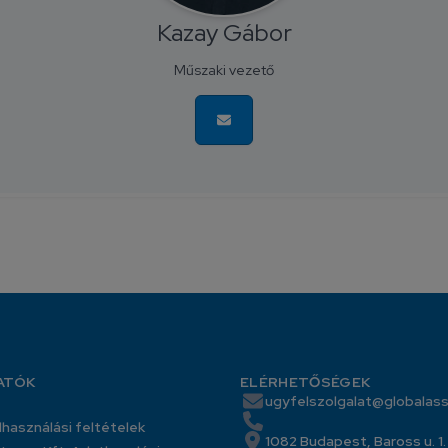
Kazay Gábor
Műszaki vezető
ATÓK
ELÉRHETŐSÉGEK
ugyfelszolgalat@globalass
lhasználási feltételek
1082 Budapest, Baross u. 1.