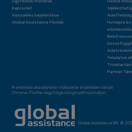
Ügyfeleink mondták
Global Assis
Kapcsolat
tájékoztató
Visszaélés bejelentése
Adatfeldolg
Global Assistance Főoldal
Honlapra és
adatkezelés
Belső vissz
összefüggő 
Adatvédelmi
feladatok e
Titoktartás
Partner Tá
A weboldal akadálytalan működése érdekében kérjük
Chrome, Firefox vagy Edge böngészőt használjon.
Global Assistance Kft. © 20