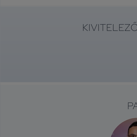
KIVITELEZ
P