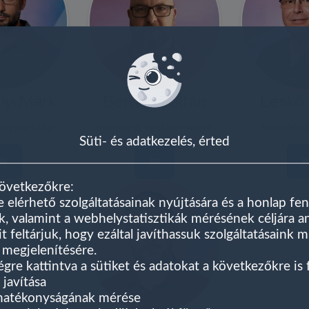
lyi Márk
Berdán Zoltán
Leskó 
gyarország
Budapest, Pest vármegye
Kelet-Mag
Süti- és adatkezelés, érted
következőkre:
e elérhető szolgáltatásainak nyújtására és a honlap fen
, valamint a webhelystatisztikák mérésének céljára 
it feltárjuk, hogy ezáltal javíthassuk szolgáltatásaink 
 megjelenítésére.
égre kattintva a sütiket és adatokat a következőkre is 
 javítása
 hatékonyságának mérése