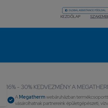
GLOBAL ASSISTANCE FŐOLDAL
KEZDŐLAP
SZAKEMB
16% - 30% KEDVEZMÉNY A MEGATHE
A
Megatherm
webáruházban termékcsoportt
vásárolhatnak partnereink épületgépészeti, víz