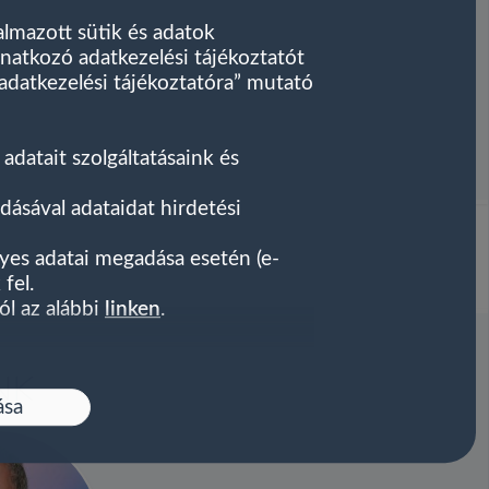
kalmazott sütik és adatok
onatkozó adatkezelési tájékoztatót
adatkezelési tájékoztatóra” mutató
adatait szolgáltatásaink és
dásával adataidat hirdetési
yes adatai megadása esetén (e-
fel.
ól az alábbi
linken
.
NK
ása