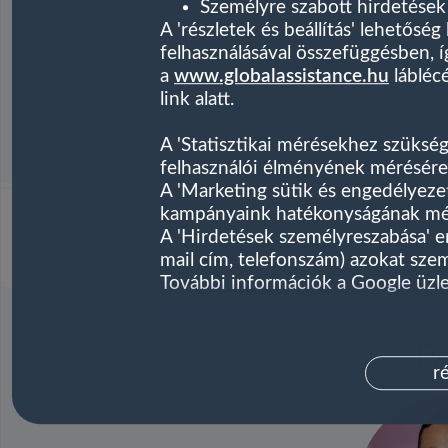
Személyre szabott hirdetések 
A 'részletek és beállítás' lehetősé
felhasználásával összefüggésben, í
a
www.globalassistance.hu
lábléc
link alatt.
A 'Statisztikai mérésekhez szükség
felhasználói élményének mérésére é
A 'Marketing sütik és engedélyezet
kampányaink hatékonyságának méré
A 'Hirdetések személyreszabása' 
mail cím, telefonszám) azokat szem
További információk a Google üzlet
P
r